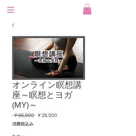
オンライン瞑想講
座～瞑想とヨガ
(MY)～
通
セ
 ￥66,000 
￥28,500
常
ー
消費税込み
価
ル
格
価