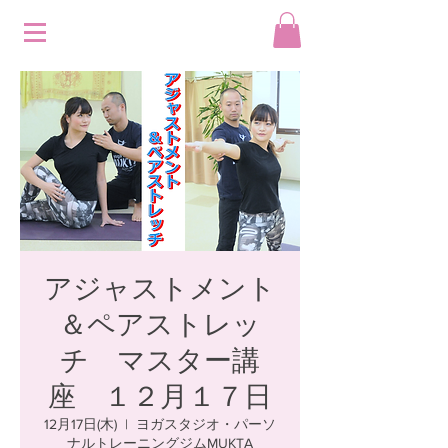
アジャストメント
＆ペアストレッ
チ マスター講
座 １２月１７日
12月17日(木)
  |  
ヨガスタジオ・パーソ
ナルトレーニングジムMUKTA