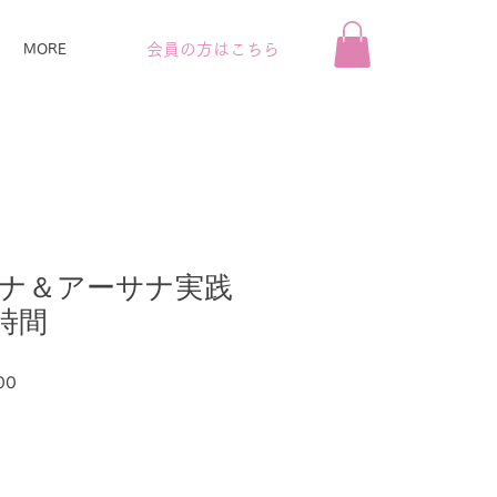
会員の方はこちら
MORE
ナ＆アーサナ実践
0時間
セ
00
ー
ル
価
格