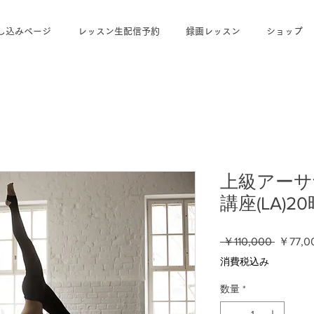
し込みページ
レッスン生配信予約
録画レッスン
ショップ
上級アーサ
講座(LA)2
通
 ￥110,000 
￥77,0
常
消費税込み
価
格
数量
*